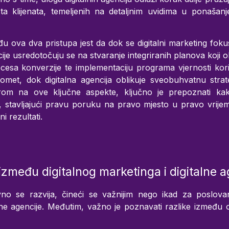
sta klijenata, temeljenih na detaljnim uvidima u ponašanje
đu ova dva pristupa jest da dok se digitalni marketing fo
cije usredotočuju se na stvaranje integriranih planova koji 
rocesa konverzije te implementaciju programa vjernosti koris
omet, dok digitalna agencija oblikuje sveobuhvatnu strat
zirom na ove ključne aspekte, ključno je prepoznati k
stavljajući pravu poruku na pravo mjesto u pravo vrije
i rezultati.
 između digitalnog marketinga i digitalne a
vno se razvija, čineći se važnijim nego ikad za poslovanj
alne agencije. Međutim, važno je poznavati razlike između 