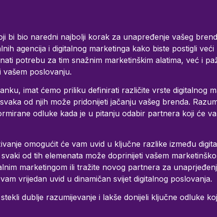
 koji bi bio naredni najbolji korak za unapređenje vašeg bre
lnih agencija i digitalnog marketinga kako biste postigli veći 
ti potrebu za tim snažnim marketinškim alatima, već i paž
ti vašem poslovanju.
u, imat ćemo priliku definirati različite vrste digitalnog ma
 svaka od njih može pridonijeti jačanju vašeg brenda. Razumij
ormirane odluke kada je u pitanju odabir partnera koji će v
ivanje omogućit će vam uvid u ključne razlike između digit
ko svaki od tih elemenata može doprinijeti vašem marketinš
gitalnim marketingom ili tražite novog partnera za unaprjeđenj
 vam vrijedan uvid u dinamičan svijet digitalnog poslovanja.
 stekli dublje razumijevanje i lakše donijeli ključne odluke ko