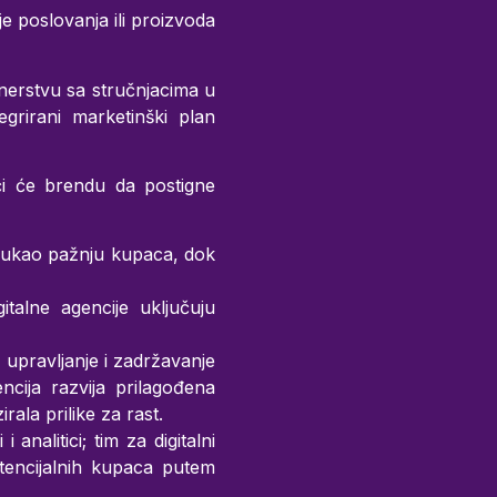
e poslovanja ili proizvoda
nerstvu sa stručnjacima u
ntegrirani marketinški plan
oći će brendu da postigne
rivukao pažnju kupaca, dok
talne agencije uključuju
, upravljanje i zadržavanje
encija razvija prilagođena
rala prilike za rast.
 analitici; tim za digitalni
tencijalnih kupaca putem