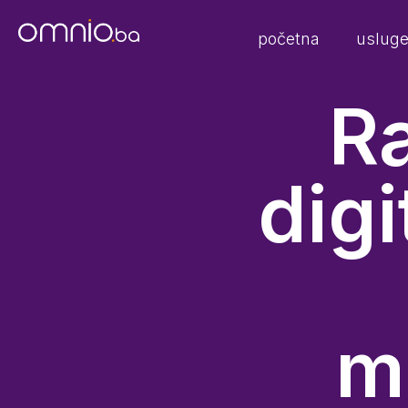
početna
uslug
R
digi
m