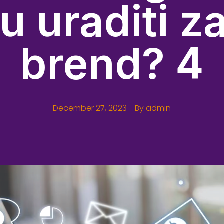
 uraditi za
brend? 4
December 27, 2023
By
admin