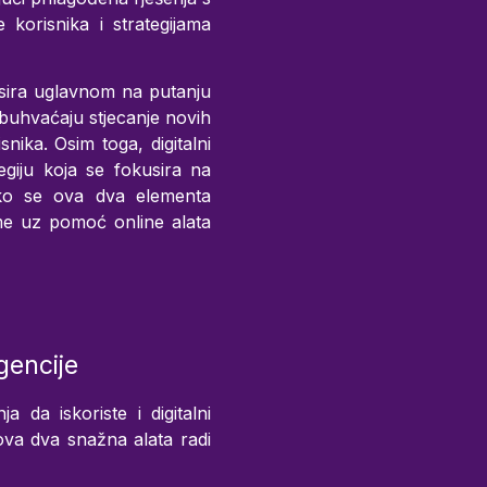
 korisnika i strategijama
kusira uglavnom na putanju
obuhvaćaju stjecanje novih
nika. Osim toga, digitalni
egiju koja se fokusira na
ako se ova dva elementa
me uz pomoć online alata
gencije
a da iskoriste i digitalni
ova dva snažna alata radi