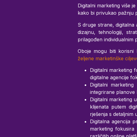
Digitalni marketing više 
kako bi privukao pažnju p
S druge strane, digitaln
dizajnu, tehnologiji, stra
prilagođen individualnim
Oboje mogu biti korisni 
željene marketinške ciljev
Digitalni marketing
digitalne agencije fok
Digitalni marketin
integrirane planove 
Digitalni marketing u
klijenata putem digi
rješenja s detaljnim 
Digitalna agencija pr
marketing fokusira
različitih online pla