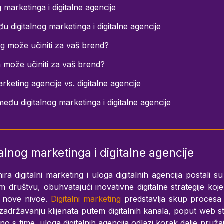
g marketinga i digitalne agencije
u digitalnog marketinga i digitalne agencije
ing može učiniti za vaš brend?
ja može učiniti za vaš brend?
rketing agencije vs. digitalne agencije
među digitalnog marketinga i digitalne agencije
talnog marketinga i digitalne agencije
ra digitalni marketing i uloga digitalnih agencija postali s
društvu, obuhvatajući inovativne digitalne strategije koje
a nove nivoe.
Digitalni marketing
predstavlja skup procesa i
 zadržavanju klijenata putem digitalnih kanala, poput web str
no s time, uloga digitalnih agencija odlazi korak dalje pruža