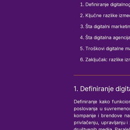
Definiranje digitalno
Ključne razlike izmeđ
Šta digitalni market
Šta digitalna agenci
Troškovi digitalne ma
Zaključak: razlike iz
1. Definiranje digi
Definiranje kako funkcioni
poslovanja u suvremenom 
kompanije i brendove n
privlačenju, upravljanju i
društvenih medija. Paralel