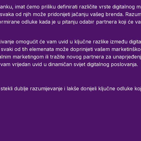
u, imat ćemo priliku definirati različite vrste digitalnog ma
 svaka od njih može pridonijeti jačanju vašeg brenda. Razumij
ormirane odluke kada je u pitanju odabir partnera koji će v
ivanje omogućit će vam uvid u ključne razlike između digit
ko svaki od tih elemenata može doprinijeti vašem marketinš
gitalnim marketingom ili tražite novog partnera za unaprjeđenj
 vam vrijedan uvid u dinamičan svijet digitalnog poslovanja.
 stekli dublje razumijevanje i lakše donijeli ključne odluke ko