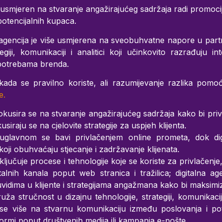
je usmjeren na stvaranje angažirajućeg sadržaja radi promocij
otencijalnih kupaca.
a agencija je više usmjerena na sveobuhvatne napore u part
tegiji, komunikaciji i analitici koji učinkovito razrađuju i
 potrebama brenda.
kada se pravilno koriste, ali razumijevanje razlika pom
e.
 fokusira se na stvaranje angažirajućeg sadržaja kako bi p
usiraju se na cjelovite strategije za uspjeh klijenta.
g uglavnom se bavi privlačenjem online prometa, dok digi
koji obuhvaćaju stjecanje i zadržavanje klijenata.
ključuje procese i tehnologije koje se koriste za privlačenje
talnih kanala poput web stranica i tražilica; digitalna ag
uvidima u klijente i strategijama angažmana kako bi maksimizi
uža stručnost u dizajnu tehnologije, strategiji, komunikaciji i
 se više na stvarnu komunikaciju između poslovanja i po
tformi poput društvenih medija ili kampanja e-pošte.