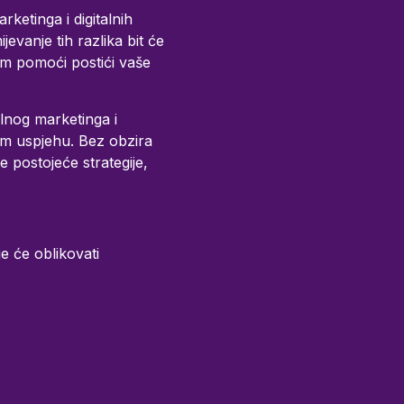
rketinga i digitalnih
evanje tih razlika bit će
am pomoći postići vaše
alnog marketinga i
kom uspjehu. Bez obzira
e postojeće strategije,
je će oblikovati