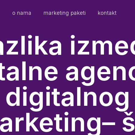
e
o nama
marketing paketi
kontakt
azlika izme
talne agenc
digitalnog
arketing– š