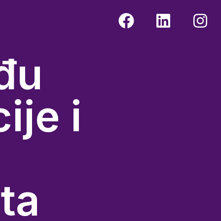
đu
ije i
ta