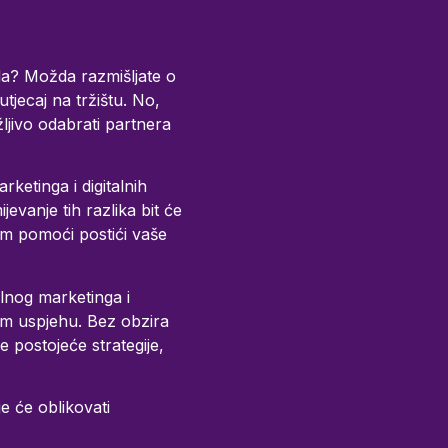
nda? Možda razmišljate o
utjecaj na tržištu. No,
ljivo odabrati partnera
rketinga i digitalnih
evanje tih razlika bit će
am pomoći postići vaše
alnog marketinga i
kom uspjehu. Bez obzira
e postojeće strategije,
je će oblikovati