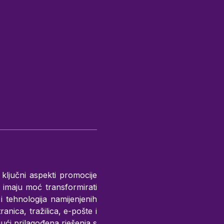
u ključni aspekti promocije
 imaju moć transformirati
 tehnologija namijenjenih
anica, tražilica, e-pošte i
jući prilagođena rješenja s